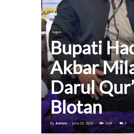
Kab.
Ragam
Bupati Had
Sukoharjo
Akbar Mil
Darul Qur’
Blotan
By
Admin
-
June 23, 2024
2428
0