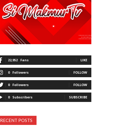
22,952
Fans
LIKE
0
Followers
FOLLOW
0
Followers
FOLLOW
0
Subscribers
SUBSCRIBE
RECENT POSTS