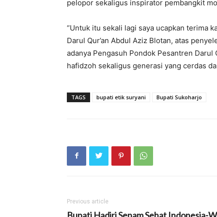
pelopor sekaligus inspirator pembangkit mo
“Untuk itu sekali lagi saya ucapkan terima
Darul Qur’an Abdul Aziz Blotan, atas peny
adanya Pengasuh Pondok Pesantren Darul Qur’
hafidzoh sekaligus generasi yang cerdas dan
TAGS
bupati etik suryani
Bupati Sukoharjo
Previous article
Bupati Hadiri Senam Sehat Indonesia-W