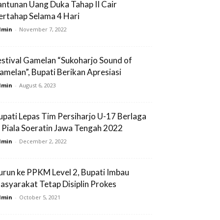
antunan Uang Duka Tahap II Cair
ertahap Selama 4 Hari
dmin
-
November 7, 2022
estival Gamelan “Sukoharjo Sound of
amelan”, Bupati Berikan Apresiasi
dmin
-
August 6, 2023
upati Lepas Tim Persiharjo U-17 Berlaga
i Piala Soeratin Jawa Tengah 2022
dmin
-
December 2, 2022
urun ke PPKM Level 2, Bupati Imbau
asyarakat Tetap Disiplin Prokes
dmin
-
October 5, 2021