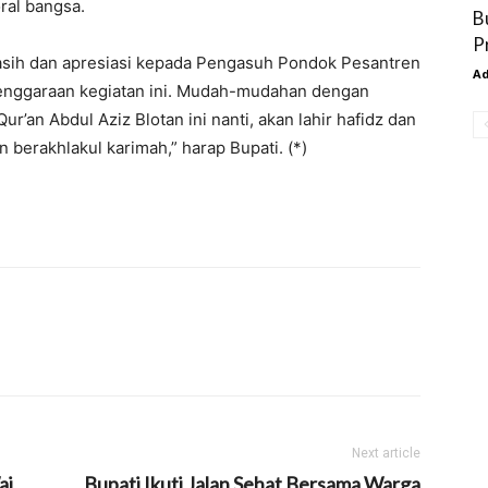
ral bangsa.
B
P
 kasih dan apresiasi kepada Pengasuh Pondok Pesantren
A
elenggaraan kegiatan ini. Mudah-mudahan dengan
an Abdul Aziz Blotan ini nanti, akan lahir hafidz dan
 berakhlakul karimah,” harap Bupati. (*)
Next article
ai
Bupati Ikuti Jalan Sehat Bersama Warga