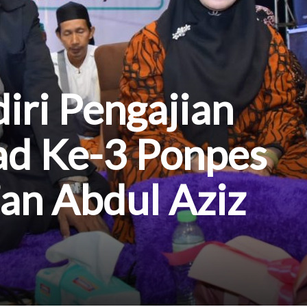
iri Pengajian
ad Ke-3 Ponpes
an Abdul Aziz