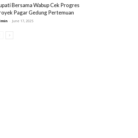
upati Bersama Wabup Cek Progres
royek Pagar Gedung Pertemuan
dmin
-
June 17, 2025