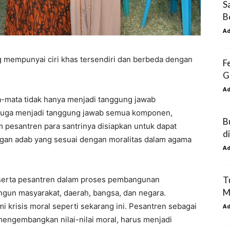
S
B
A
 mempunyai ciri khas tersendiri dan berbeda dengan
F
G
A
mata tidak hanya menjadi tanggung jawab
i juga menjadi tanggung jawab semua komponen,
B
 pesantren para santrinya disiapkan untuk dapat
d
ngan adab yang sesuai dengan moralitas dalam agama
A
erta pesantren dalam proses pembangunan
T
M
gun masyarakat, daerah, bangsa, dan negara.
i krisis moral seperti sekarang ini. Pesantren sebagai
A
ngembangkan nilai-nilai moral, harus menjadi