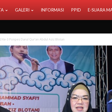
TA
GALERI
INFORMASI
PPID
E-SUARA M
ad Ke-3 Ponpes Darul Qur’an Abdul Aziz Blotan