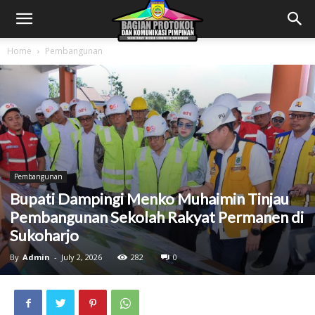
Home
Pembangunan
Pembangunan
Bupati Dampingi Menko Muhaimin Tinjau
Pembangunan Sekolah Rakyat Permanen di
Sukoharjo
By
Admin
-
July 2, 2026
282
0