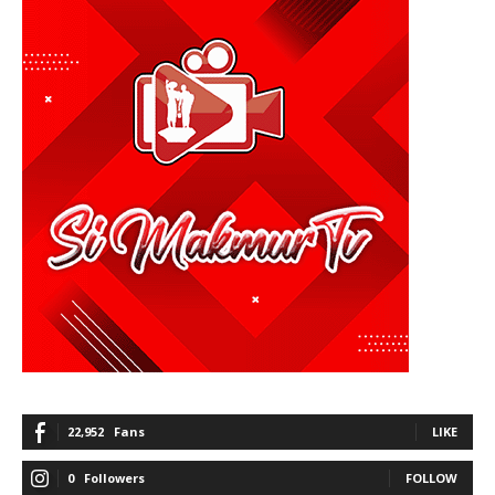
22,952
Fans
LIKE
0
Followers
FOLLOW