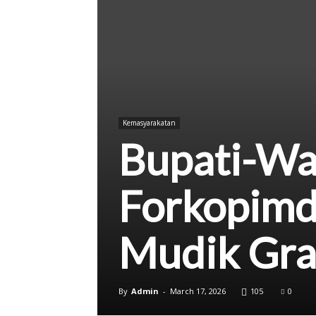
Kab.
Sukoharjo
Kemasyarakatan
Bupati-Wa
Forkopimd
Mudik Grat
By
Admin
-
March 17, 2026
105
0