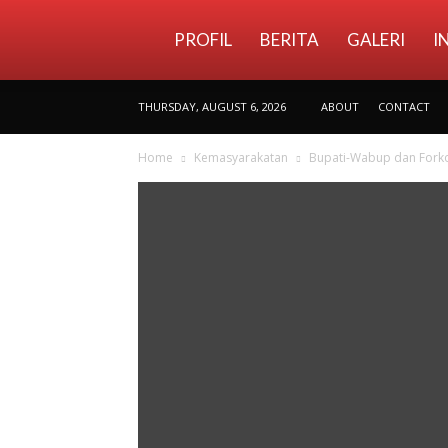
Bagian
PROFIL
BERITA
GALERI
I
THURSDAY, AUGUST 6, 2026
ABOUT
CONTACT
Protokol
Home
Kemasyarakatan
Bupati-Wabup dan Forko
dan
Komunikasi
Pimpinan
Setda