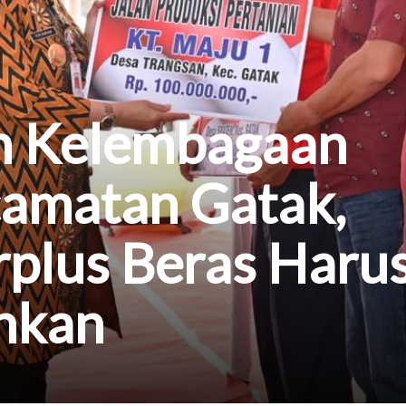
n Kelembagaan
camatan Gatak,
rplus Beras Haru
nkan