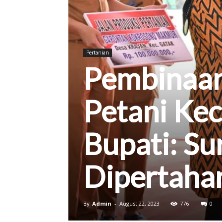
Kab.
Pertanian
Pembinaa
Sukoharjo
Petani Ke
Bupati: Su
Dipertaha
By
Admin
-
August 22, 2023
776
0