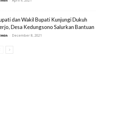
dmin
-
April 9, 2021
upati dan Wakil Bupati Kunjungi Dukuh
erjo, Desa Kedungsono Salurkan Bantuan
dmin
-
December 8, 2021