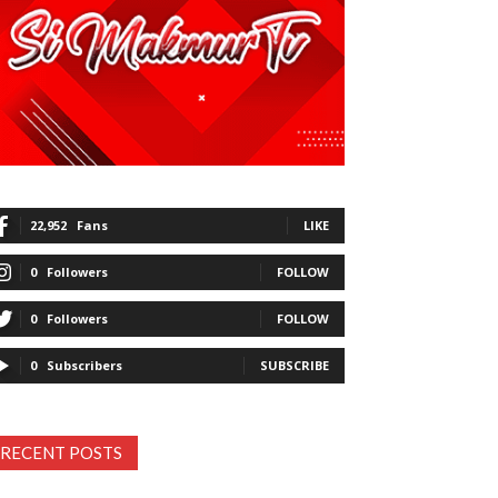
22,952
Fans
LIKE
0
Followers
FOLLOW
0
Followers
FOLLOW
0
Subscribers
SUBSCRIBE
RECENT POSTS