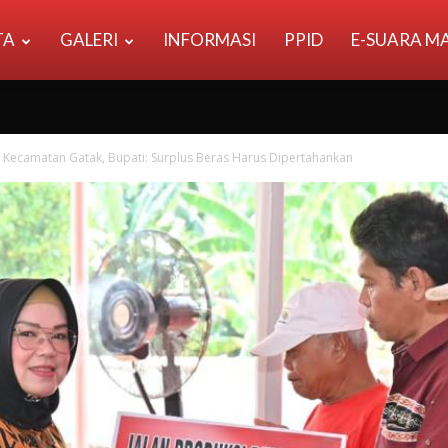
TA
GALERI
INFORMASI
PPID
E-SUARA M
Kecamatan Gatak, Bupati: Surplus Beras Harus Dipertahankan