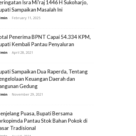
eringatan Isra Mi’raj 1446 H Sukoharjo,
upati Sampaikan Masalah Ini
dmin
-
February 11, 2025
otal Penerima BPNT Capai 54.334 KPM,
upati Kembali Pantau Penyaluran
dmin
-
April 28, 2021
upati Sampaikan Dua Raperda, Tentang
engelolaan Keuangan Daerah dan
angunan Gedung
dmin
-
November 29, 2021
enjelang Puasa, Bupati Bersama
orkopimda Pantau Stok Bahan Pokok di
asar Tradisional