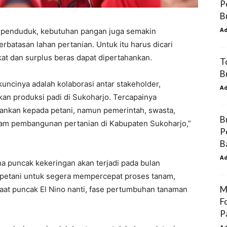
P
B
A
 penduduk, kebutuhan pangan juga semakin
rbatasan lahan pertanian. Untuk itu harus dicari
at dan surplus beras dapat dipertahankan.
T
B
 kuncinya adalah kolaborasi antar stakeholder,
A
an produksi padi di Sukoharjo. Tercapainya
ankan kepada petani, namun pemerintah, swasta,
B
lam pembangunan pertanian di Kabupaten Sukoharjo,”
P
B
A
na puncak kekeringan akan terjadi pada bulan
petani untuk segera mempercepat proses tanam,
M
saat puncak El Nino nanti, fase pertumbuhan tanaman
F
P