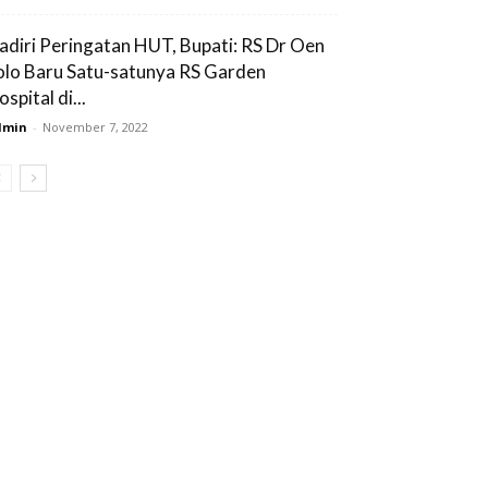
adiri Peringatan HUT, Bupati: RS Dr Oen
olo Baru Satu-satunya RS Garden
spital di...
dmin
-
November 7, 2022