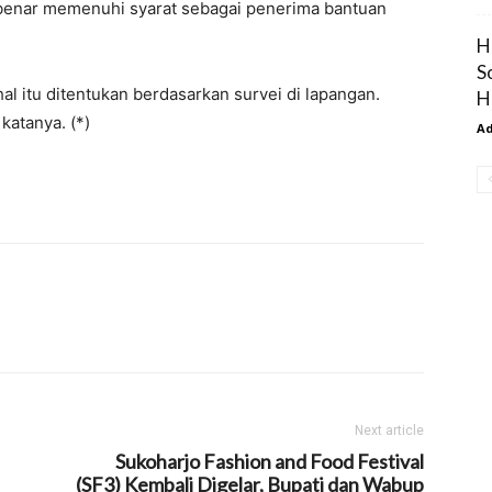
benar memenuhi syarat sebagai penerima bantuan
H
S
l itu ditentukan berdasarkan survei di lapangan.
Ho
katanya. (*)
A
Next article
Sukoharjo Fashion and Food Festival
(SF3) Kembali Digelar, Bupati dan Wabup