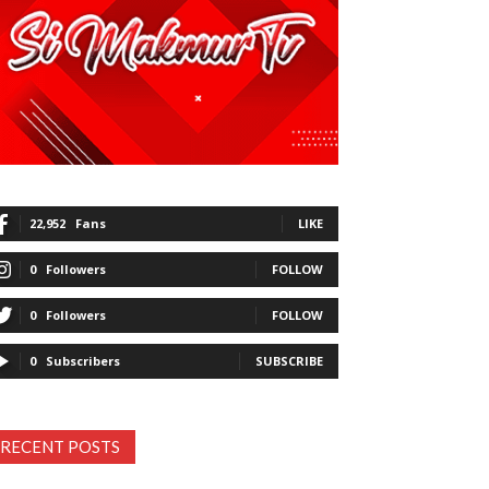
22,952
Fans
LIKE
0
Followers
FOLLOW
0
Followers
FOLLOW
0
Subscribers
SUBSCRIBE
RECENT POSTS