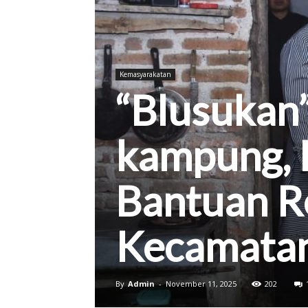
Kab.
Kemasyarakatan
“Blusukan
Sukoharjo
kampung, 
Bantuan R
Kecamatan
By
Admin
-
November 11, 2025
202