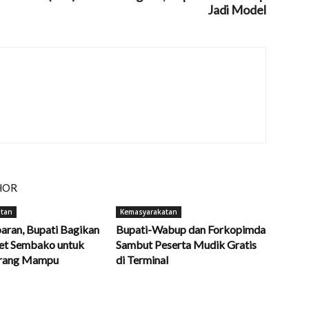
Jadi Model
HOR
atan
Kemasyarakatan
baran, Bupati Bagikan
Bupati-Wabup dan Forkopimda
et Sembako untuk
Sambut Peserta Mudik Gratis
rang Mampu
di Terminal