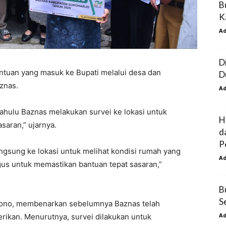
B
K
A
D
ntuan yang masuk ke Bupati melalui desa dan
D
znas.
A
dahulu Baznas melakukan survei ke lokasi untuk
H
saran,” ujarnya.
d
P
ngsung ke lokasi untuk melihat kondisi rumah yang
A
gus untuk memastikan bantuan tepat sasaran,”
B
S
yono, membenarkan sebelumnya Baznas telah
A
rikan. Menurutnya, survei dilakukan untuk