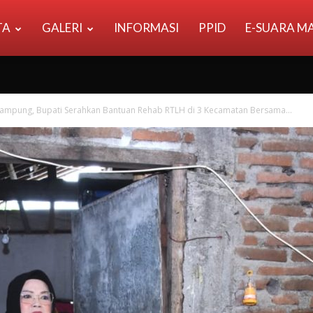
TA
GALERI
INFORMASI
PPID
E-SUARA M
ampung, Bupati Serahkan Bantuan Rehab RTLH di 3 Kecamatan Bersama...