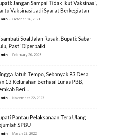
upati: Jangan Sampai Tidak Ikut Vaksinasi,
artu Vaksinasi Jadi Syarat Berkegiatan
dmin
-
October 16, 2021
isambati Soal Jalan Rusak, Bupati: Sabar
ulu, Pasti Diperbaiki
dmin
-
February 20, 2023
ingga Jatuh Tempo, Sebanyak 93 Desa
an 13 Kelurahan Berhasil Lunas PBB,
emkab Beri...
dmin
-
November 22, 2023
upati Pantau Pelaksanaan Tera Ulang
ejumlah SPBU
dmin
-
March 28, 2022