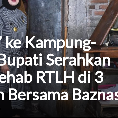
” ke Kampung-
Bupati Serahkan
ehab RTLH di 3
 Bersama Bazna
1