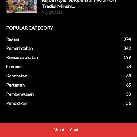
Bupati Ajak Masyarakat Lestarikan
Tradisi Minum...
May 27, 2025
POPULAR CATEGORY
Ragam
374
Pemerintahan
342
Kemasyarakatan
199
Ekonomi
73
Kesehatan
68
Pertanian
65
Pembangunan
58
Pendidikan
56
About
Contact