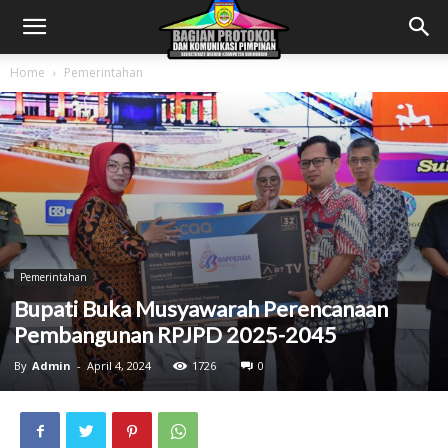
Home
Pemerintahan
Pemerintahan
Bupati Buka Musyawarah Perencanaan
Pembangunan RPJPD 2025-2045
By
Admin
-
April 4, 2024
1726
0