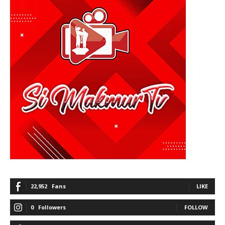
22,952
Fans
LIKE
0
Followers
FOLLOW