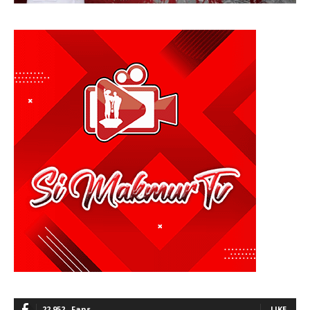
22,952
Fans
LIKE