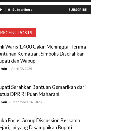
0
Subscribers
SUBSCRIBE
RECENT POSTS
hli Waris 1.400 Gakin Meninggal Terima
antunan Kematian, Simbolis Diserahkan
upati dan Wabup
dmin
-
April 22, 2025
upati Serahkan Bantuan Gemarikan dari
etua DPR RI Puan Maharani
dmin
-
December 16, 2025
uka Focus Group Discussion Bersama
ejari, Ini yang Disampaikan Bupati