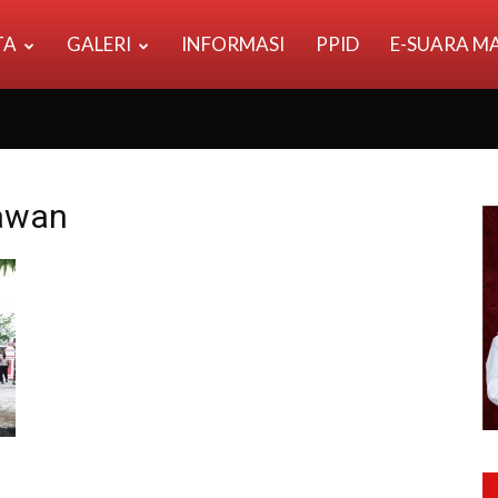
TA
GALERI
INFORMASI
PPID
E-SUARA M
lawan