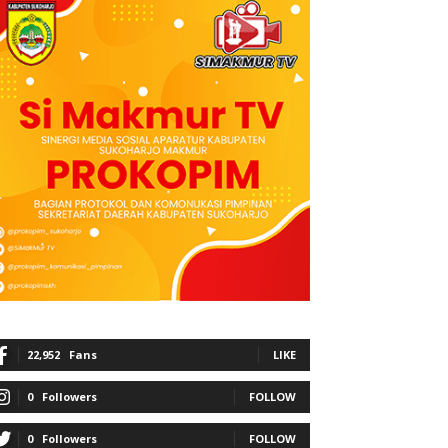
22,952
Fans
LIKE
0
Followers
FOLLOW
0
Followers
FOLLOW