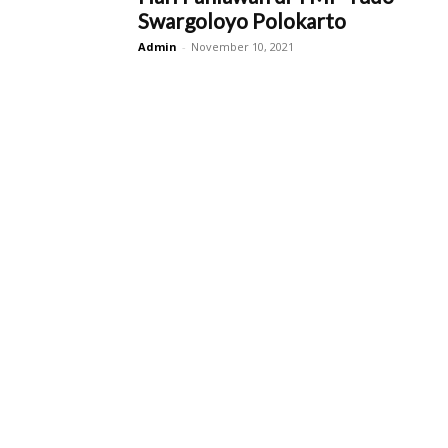
Swargoloyo Polokarto
Admin
-
November 10, 2021
Kab.
Sukoharjo