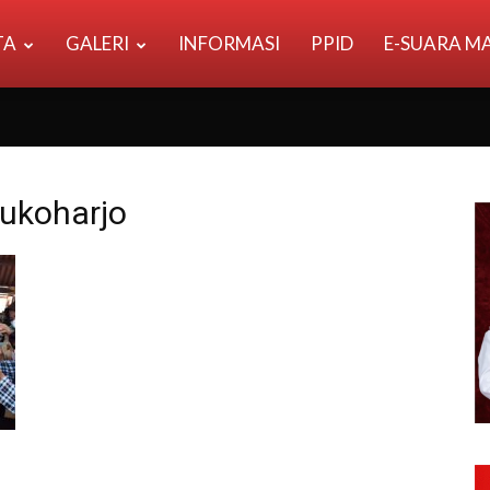
TA
GALERI
INFORMASI
PPID
E-SUARA M
sukoharjo