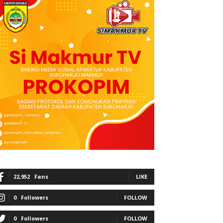
22,952
Fans
LIKE
0
Followers
FOLLOW
0
Followers
FOLLOW