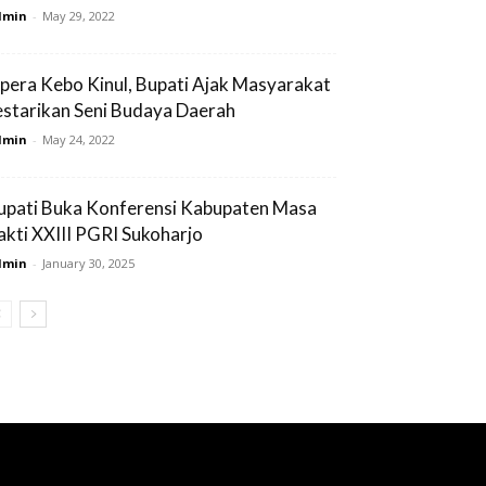
dmin
-
May 29, 2022
pera Kebo Kinul, Bupati Ajak Masyarakat
estarikan Seni Budaya Daerah
dmin
-
May 24, 2022
upati Buka Konferensi Kabupaten Masa
akti XXIII PGRI Sukoharjo
dmin
-
January 30, 2025