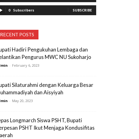
0
Subscribers
SUBSCRIBE
RECENT POSTS
upati Hadiri Pengukuhan Lembaga dan
elantikan Pengurus MWC NU Sukoharjo
dmin
-
February 6, 2023
upati Silaturahmi dengan Keluarga Besar
uhammadiyah dan Aisyiyah
dmin
-
May 20, 2023
epas Longmarch Siswa PSHT, Bupati
erpesan PSHT Ikut Menjaga Kondusifitas
aerah