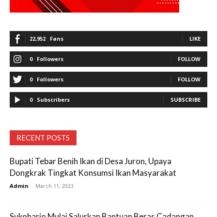
22,952
Fans
LIKE
0
Followers
FOLLOW
0
Followers
FOLLOW
0
Subscribers
SUBSCRIBE
RECENT POSTS
Bupati Tebar Benih Ikan di Desa Juron, Upaya
Dongkrak Tingkat Konsumsi Ikan Masyarakat
Admin
-
March 11, 2023
Sukoharjo Mulai Salurkan Bantuan Beras Cadangan