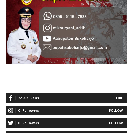
22,952
Fans
LIKE
0
Followers
FOLLOW
0
Followers
FOLLOW