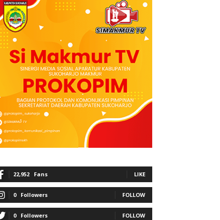
22,952
Fans
LIKE
0
Followers
FOLLOW
0
Followers
FOLLOW