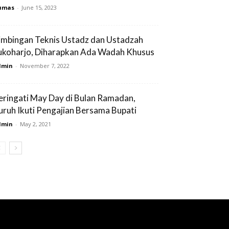
umas
-
June 15, 2023
imbingan Teknis Ustadz dan Ustadzah
ukoharjo, Diharapkan Ada Wadah Khusus
dmin
-
November 7, 2022
eringati May Day di Bulan Ramadan,
uruh Ikuti Pengajian Bersama Bupati
dmin
-
May 2, 2021