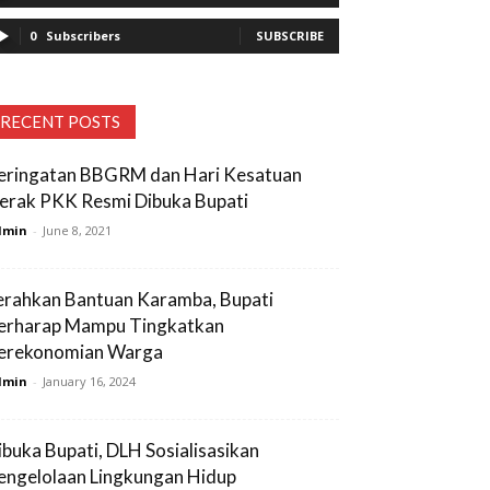
0
Subscribers
SUBSCRIBE
RECENT POSTS
eringatan BBGRM dan Hari Kesatuan
erak PKK Resmi Dibuka Bupati
dmin
-
June 8, 2021
erahkan Bantuan Karamba, Bupati
erharap Mampu Tingkatkan
erekonomian Warga
dmin
-
January 16, 2024
ibuka Bupati, DLH Sosialisasikan
engelolaan Lingkungan Hidup