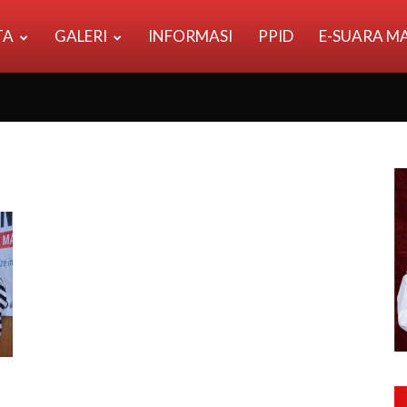
TA
GALERI
INFORMASI
PPID
E-SUARA M