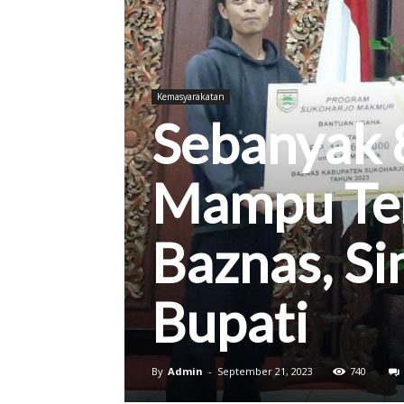
Kab.
Kemasyarakatan
Sebanyak 
Sukoharjo
Mampu Te
Baznas, Si
Bupati
By
Admin
-
September 21, 2023
740