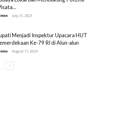
isata...
dmin
-
July 31, 2023
upati Menjadi Inspektur Upacara HUT
emerdekaan Ke-79 RI di Alun-alun
dmin
-
August 17, 2024