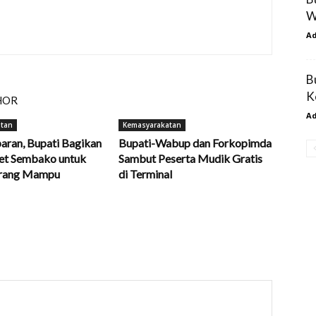
W
A
B
K
HOR
A
atan
Kemasyarakatan
baran, Bupati Bagikan
Bupati-Wabup dan Forkopimda
et Sembako untuk
Sambut Peserta Mudik Gratis
rang Mampu
di Terminal