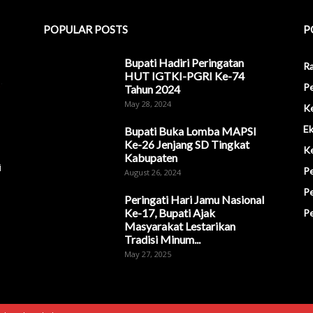
POPULAR POSTS
P
Bupati Hadiri Peringatan
R
HUT IGTKI-PGRI Ke-74
P
Tahun 2024
May 28, 2024
K
E
Bupati Buka Lomba MAPSI
Ke-26 Jenjang SD Tingkat
K
Kabupaten
i
Pe
August 26, 2024
P
Peringati Hari Jamu Nasional
Ke-17, Bupati Ajak
Pe
Masyarakat Lestarikan
Tradisi Minum...
May 27, 2025