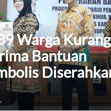
89 Warga Kurang
rima Bantuan
mbolis Diserahka
0