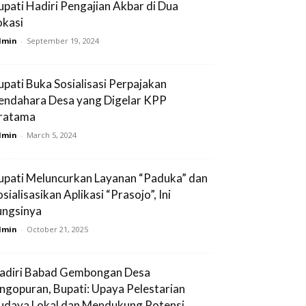
upati Hadiri Pengajian Akbar di Dua
okasi
dmin
-
September 19, 2024
upati Buka Sosialisasi Perpajakan
endahara Desa yang Digelar KPP
ratama
dmin
-
March 5, 2024
upati Meluncurkan Layanan “Paduka” dan
sialisasikan Aplikasi “Prasojo”, Ini
ungsinya
dmin
-
October 21, 2025
adiri Babad Gembongan Desa
ingopuran, Bupati: Upaya Pelestarian
udaya Lokal dan Mendukung Potensi