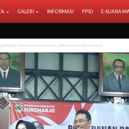
TA
GALERI
INFORMASI
PPID
E-SUARA M
ng Mampu Terima Bantuan Baznas, Simbolis Diserahkan Bupati