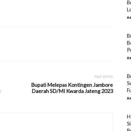
B
L
A
B
B
P
A
B
Next article
So
Bupati Melepas Kontingen Jambore
F
i
Daerah SD/MI Kwarda Jateng 2023
A
H
S
B