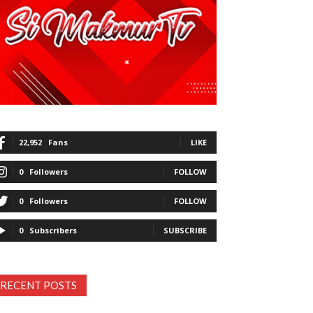
22,952
Fans
LIKE
0
Followers
FOLLOW
0
Followers
FOLLOW
0
Subscribers
SUBSCRIBE
RECENT POSTS