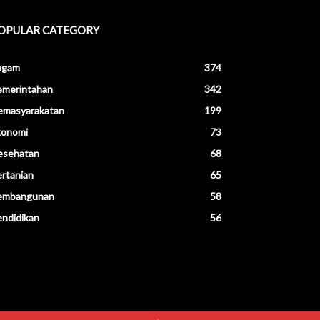
OPULAR CATEGORY
agam
374
emerintahan
342
emasyarakatan
199
konomi
73
esehatan
68
rtanian
65
embangunan
58
ndidikan
56