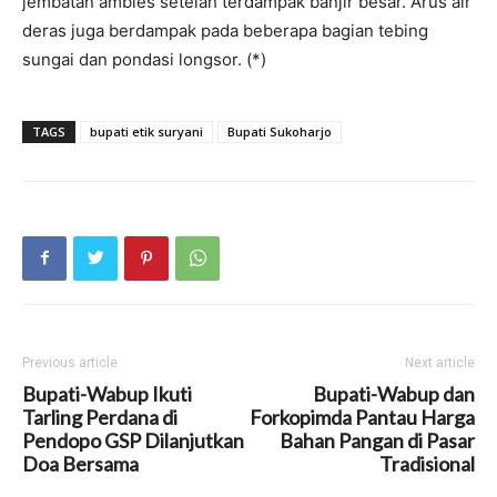
jembatan ambles setelah terdampak banjir besar. Arus air
deras juga berdampak pada beberapa bagian tebing
sungai dan pondasi longsor. (*)
TAGS
bupati etik suryani
Bupati Sukoharjo
Previous article
Next article
Bupati-Wabup Ikuti
Bupati-Wabup dan
Tarling Perdana di
Forkopimda Pantau Harga
Pendopo GSP Dilanjutkan
Bahan Pangan di Pasar
Doa Bersama
Tradisional