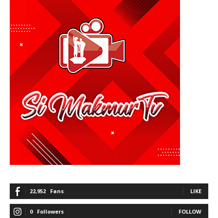
22,952
Fans
LIKE
0
Followers
FOLLOW