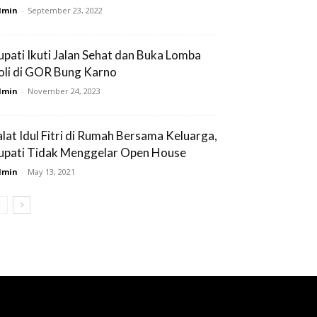
dmin
-
September 23, 2022
upati Ikuti Jalan Sehat dan Buka Lomba
oli di GOR Bung Karno
dmin
-
November 24, 2023
alat Idul Fitri di Rumah Bersama Keluarga,
upati Tidak Menggelar Open House
dmin
-
May 13, 2021