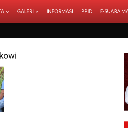
TA
GALERI
INFORMASI
PPID
E-SUARA M
okowi