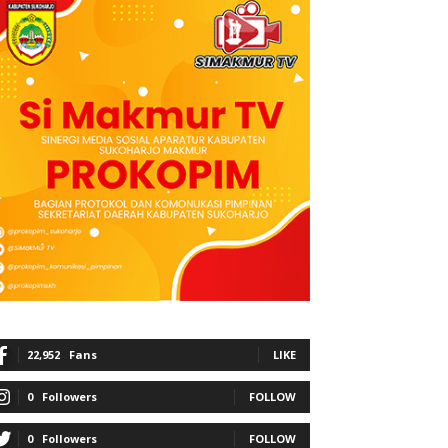
22,952
Fans
LIKE
0
Followers
FOLLOW
0
Followers
FOLLOW