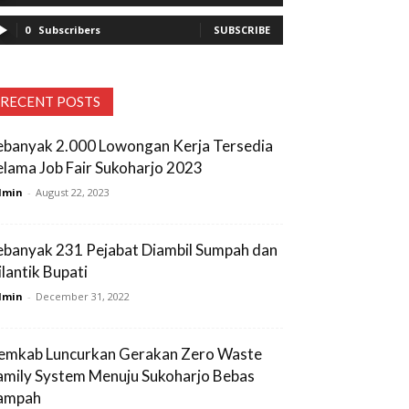
0
Subscribers
SUBSCRIBE
RECENT POSTS
ebanyak 2.000 Lowongan Kerja Tersedia
elama Job Fair Sukoharjo 2023
dmin
-
August 22, 2023
ebanyak 231 Pejabat Diambil Sumpah dan
ilantik Bupati
dmin
-
December 31, 2022
emkab Luncurkan Gerakan Zero Waste
amily System Menuju Sukoharjo Bebas
ampah