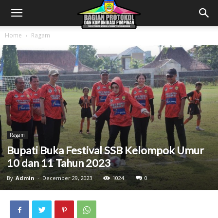
Home
Ragam
Ragam
Bupati Buka Festival SSB Kelompok Umur
10 dan 11 Tahun 2023
By
Admin
-
December 29, 2023
1024
0