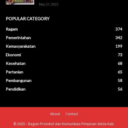
May 27, 2025
POPULAR CATEGORY
Ragam
374
Pemerintahan
342
Kemasyarakatan
199
Ekonomi
73
Kesehatan
68
Pertanian
65
Pembangunan
58
Pendidikan
56
About
Contact
© 2025 - Bagian Protokol dan Komunikasi Pimpinan Setda Kab.