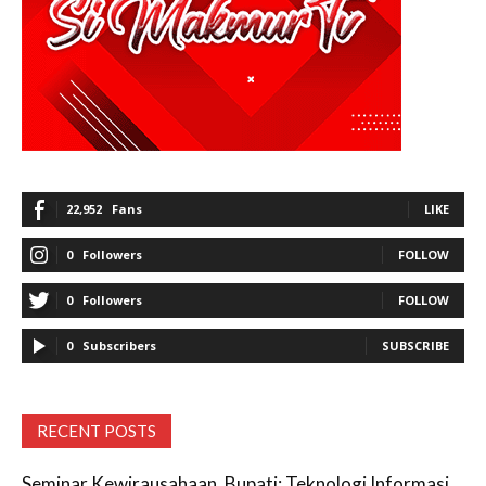
22,952
Fans
LIKE
0
Followers
FOLLOW
0
Followers
FOLLOW
0
Subscribers
SUBSCRIBE
RECENT POSTS
Seminar Kewirausahaan, Bupati: Teknologi Informasi