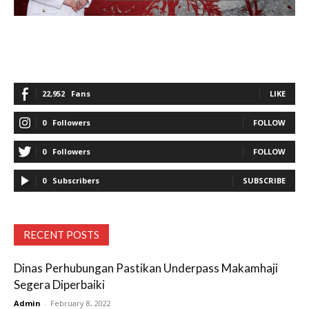
22,952
Fans
LIKE
0
Followers
FOLLOW
0
Followers
FOLLOW
0
Subscribers
SUBSCRIBE
RECENT POSTS
Dinas Perhubungan Pastikan Underpass Makamhaji
Segera Diperbaiki
Admin
-
February 8, 2022